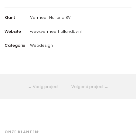
Klant
Vermeer Holland BV
Website
www.vermeerhollandbv.nl
Categorie
Webdesign
←
Vorig project
Volgend project
→
ONZE KLANTEN: