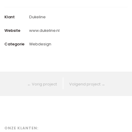
Klant
Dukeline
Website
www.dukeline.nl
Categorie
Webdesign
←
Vorig project
Volgend project
→
ONZE KLANTEN: