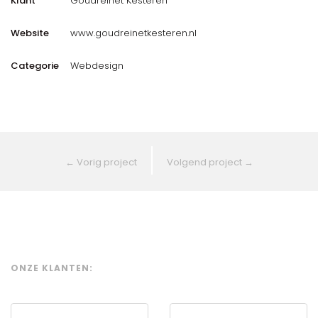
Klant
Goudreinet Kesteren
Website
www.goudreinetkesteren.nl
Categorie
Webdesign
←
Vorig project
Volgend project
→
ONZE KLANTEN: